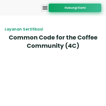
Hubungi Kami
Tentang Kami
Akreditasi dan Persetujuan
Layanan Sertifikasi
Cakupan Geografis
Layanan Sertifikasi
Common Code for the Coffee
Community (4C)