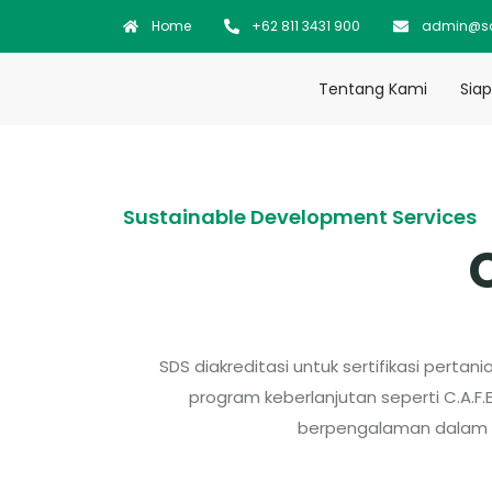
Home
+62 811 3431 900
admin@sd
Tentang Kami
Siap
Sustainable Development Services
SDS diakreditasi untuk sertifikasi pertani
program keberlanjutan seperti C.A.F
berpengalaman dalam aud