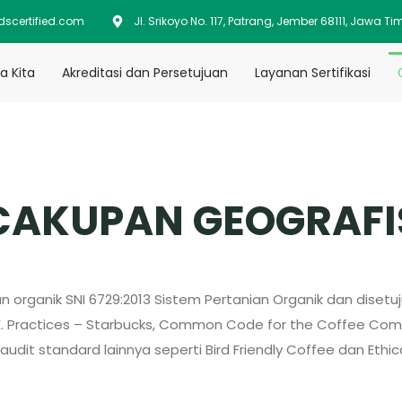
scertified.com
Jl. Srikoyo No. 117, Patrang, Jember 68111, Jawa Ti
a Kita
Akreditasi dan Persetujuan
Layanan Sertifikasi
CAKUPAN GEOGRAFI
an organik SNI 6729:2013 Sistem Pertanian Organik dan disetuju
.E. Practices – Starbucks, Common Code for the Coffee Comm
it standard lainnya seperti Bird Friendly Coffee dan Ethica