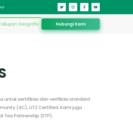
mur
Cakupan Geografis
Hubungi Kami
S
i untuk sertifikasi dan verifikasi standard
unity (4C), UTZ Certified. Kami juga
l Tea Partnership (ETP).