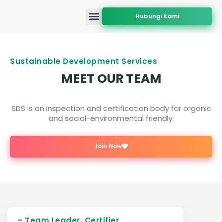
Hubungi Kami
Tentang Kami
Akreditasi dan Persetujuan
Layanan Sertifikasi
Cakupan Geografis
Sustainable Development Services
MEET OUR TEAM
SDS is an inspection and certification body for organic
and social-environmental friendly.
Join Now
– Team Leader, Certifier